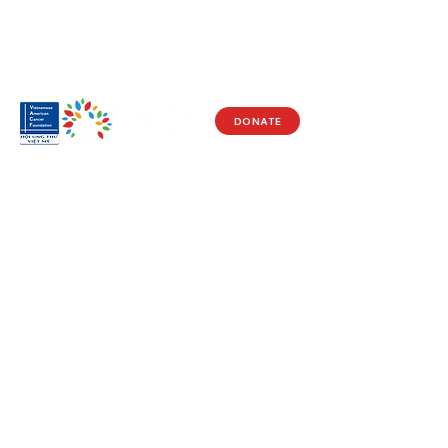
DONATE
Visit Us
17150 Newhope St
Ste 201-203
Fountain Valley, CA 92708
Monday - Friday
9 AM - 5 PM
Get in Touch
Social
(714) 751-5805
Facebook
info@vacf.org
Instagram
Youtube