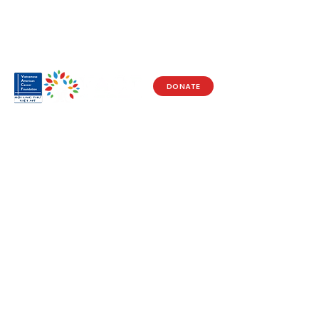
DONATE
Visit Us
17150 Newhope St
Ste 201-203
Fountain Valley, CA 92708
Monday - Friday
9 AM - 5 PM
Get in Touch
Social
(714) 751-5805
Facebook
info@vacf.org
Instagram
Youtube