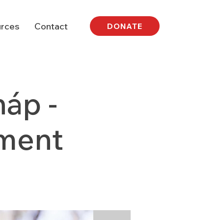
rces
Contact
DONATE
áp -
ement