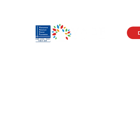
Visit Us
Men
17150 Newhope St
Abou
Ste 201-203
Prog
Fountain Valley, CA 92708
New
Monday - Friday
Reso
9 AM - 5 PM
Cont
Get in Touch
Soci
(714) 751-5805
Face