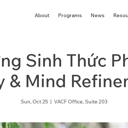
About
Programs
News
Resou
ng Sinh Thức Ph
 & Mind Refin
Sun, Oct 25
  |  
VACF Office, Suite 203