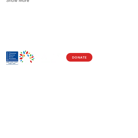
Show More
DONATE
Visit Us
17150 Newhope St
Ste 201-203
Fountain Valley, CA 92708
Monday - Friday
9 AM - 5 PM
Get in Touch
Social
(714) 751-5805
Facebook
info@vacf.org
Instagram