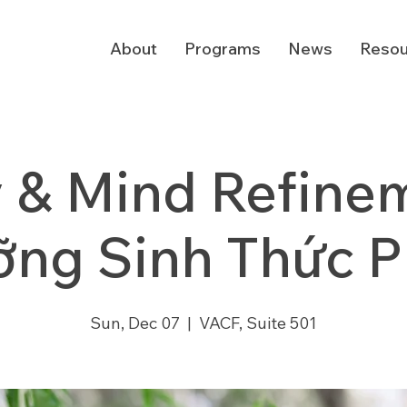
About
Programs
News
Resou
 & Mind Refinem
ng Sinh Thức 
Sun, Dec 07
  |  
VACF, Suite 501