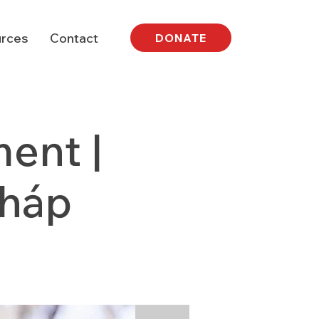
rces
Contact
DONATE
ent |
Pháp