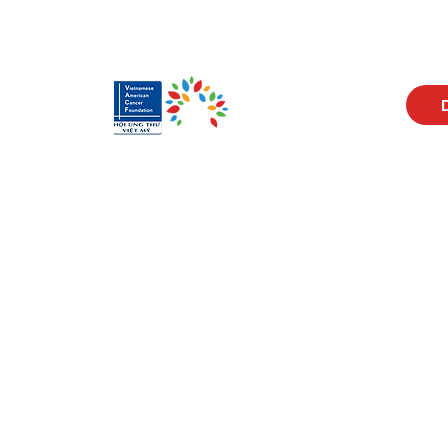
Visit Us
Men
17150 Newhope St
Abou
Ste 201-203
Prog
Fountain Valley, CA 92708
New
Monday - Friday
Reso
9 AM - 5 PM
Cont
Get in Touch
Soci
(714) 751-5805
Face