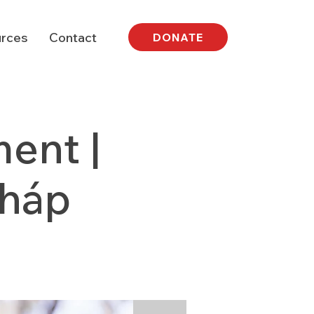
rces
Contact
DONATE
ent |
Pháp