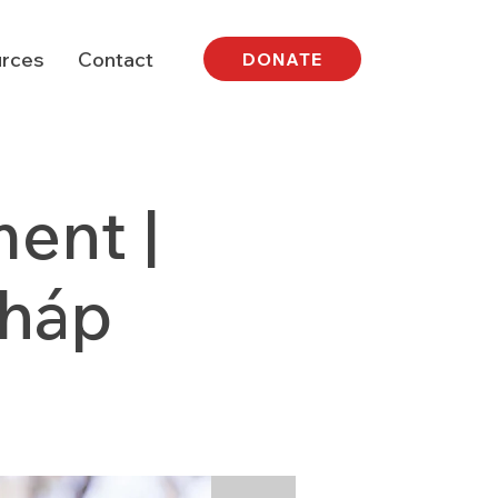
rces
Contact
DONATE
ent |
Pháp