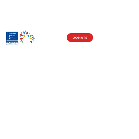
DONATE
Visit Us
17150 Newhope St
Ste 201-203
Fountain Valley, CA 92708
Monday - Friday
9 AM - 5 PM
Get in Touch
Social
(714) 751-5805
Facebook
info@vacf.org
Instagram
Youtube