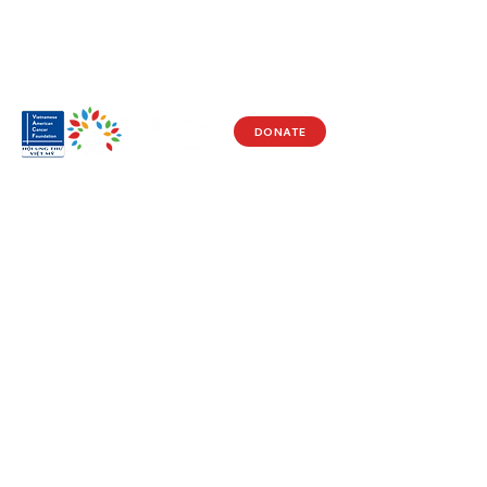
DONATE
Visit Us
17150 Newhope St
Ste 201-203
Fountain Valley, CA 92708
Monday - Friday
9 AM - 5 PM
Get in Touch
Social
(714) 751-5805
Facebook
info@vacf.org
Instagram
Youtube