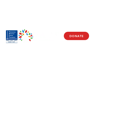
DONATE
Visit Us
17150 Newhope St
Ste 201-203
Fountain Valley, CA 92708
Monday - Friday
9 AM - 5 PM
Get in Touch
Social
(714) 751-5805
Facebook
info@vacf.org
Instagram
Youtube