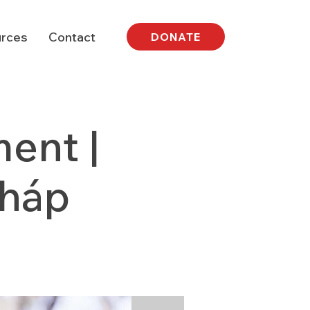
rces
Contact
DONATE
ent |
Pháp