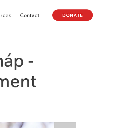
rces
Contact
DONATE
áp -
ement