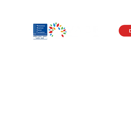
Visit Us
Men
17150 Newhope St
Abou
Ste 201-203
Prog
Fountain Valley, CA 92708
New
Monday - Friday
Reso
9 AM - 5 PM
Cont
Get in Touch
Soci
(714) 751-5805
Face