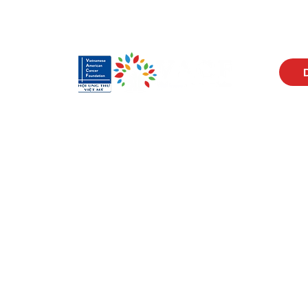
Visit Us
Men
17150 Newhope St
Abou
Ste 201-203
Prog
Fountain Valley, CA 92708
New
Monday - Friday
Reso
9 AM - 5 PM
Cont
Get in Touch
Soci
(714) 751-5805
Face