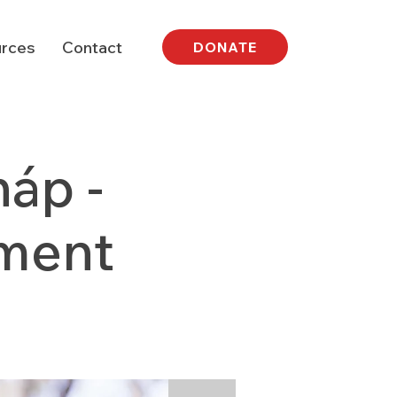
rces
Contact
DONATE
áp -
ement