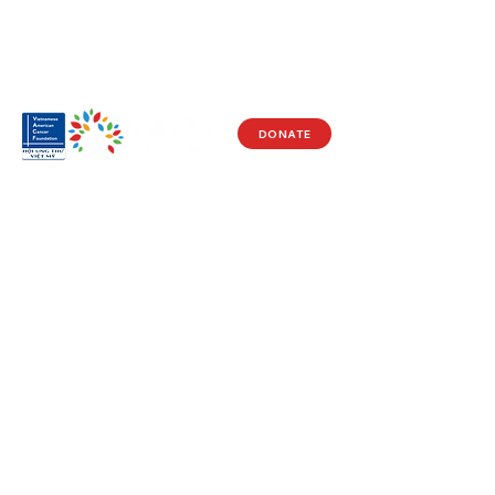
DONATE
Visit Us
17150 Newhope St
Ste 201-203
Fountain Valley, CA 92708
Monday - Friday
9 AM - 5 PM
Get in Touch
Social
(714) 751-5805
Facebook
info@vacf.org
Instagram
Youtube