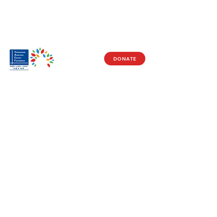
DONATE
Visit Us
17150 Newhope St
Ste 201-203
Fountain Valley, CA 92708
Monday - Friday
9 AM - 5 PM
Get in Touch
Social
(714) 751-5805
Facebook
info@vacf.org
Instagram
Youtube