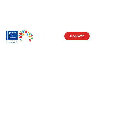
DONATE
Visit Us
17150 Newhope St
Ste 201-203
Fountain Valley, CA 92708
Monday - Friday
9 AM - 5 PM
Get in Touch
Social
(714) 751-5805
Facebook
info@vacf.org
Instagram
Youtube