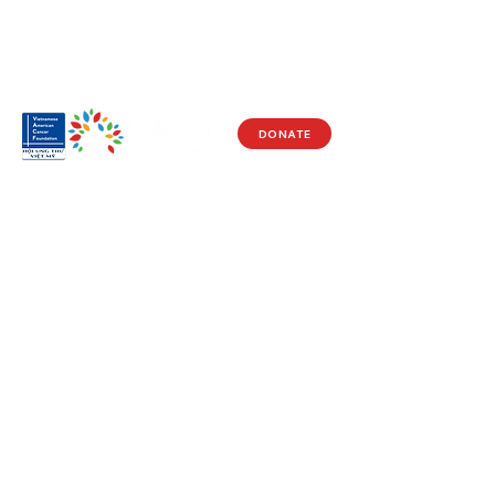
DONATE
Visit Us
17150 Newhope St
Ste 201-203
Fountain Valley, CA 92708
Monday - Friday
9 AM - 5 PM
Get in Touch
Social
(714) 751-5805
Facebook
info@vacf.org
Instagram
Youtube