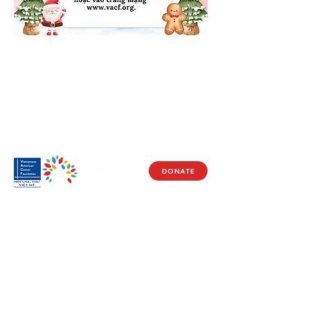
DONATE
Visit Us
17150 Newhope St
Ste 201-203
Fountain Valley, CA 92708
Monday - Friday
9 AM - 5 PM
Get in Touch
Social