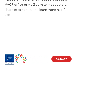
VACF office or via Zoom to meet others, 
share experience, and learn more helpful 
tips.
DONATE
Visit Us
17150 Newhope St
Ste 201-203
Fountain Valley, CA 92708
Monday - Friday
9 AM - 5 PM
Get in Touch
Social