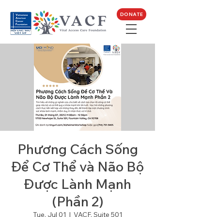
DONATE
Phương Cách Sống
Để Cơ Thể và Não Bộ
Được Lành Mạnh
(Phần 2)
Tue, Jul 01
  |  
VACF, Suite 501