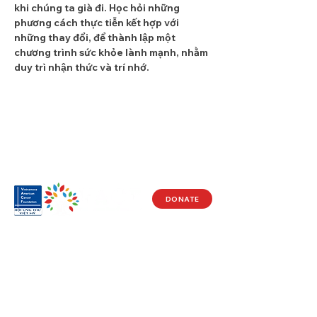
khi chúng ta già đi. Học hỏi những 
phương cách thực tiễn kết hợp với 
những thay đổi, để thành lập một 
chương trình sức khỏe lành mạnh, nhằm 
duy trì nhận thức và trí nhớ.
DONATE
Visit Us
17150 Newhope St
Ste 201-203
Fountain Valley, CA 92708
Monday - Friday
9 AM - 5 PM