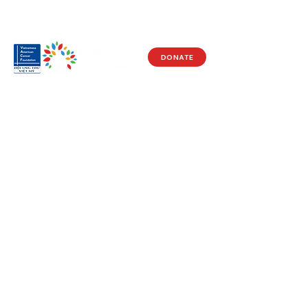
DONATE
Visit Us
17150 Newhope St
Ste 201-203
Fountain Valley, CA 92708
Monday - Friday
9 AM - 5 PM
Get in Touch
Social
(714) 751-5805
Facebook
info@vacf.org
Instagram
Youtube