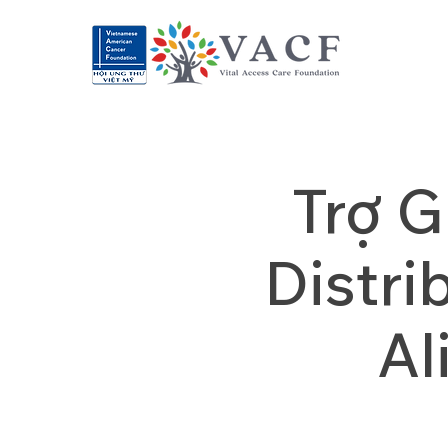
Trợ G
Distri
Al