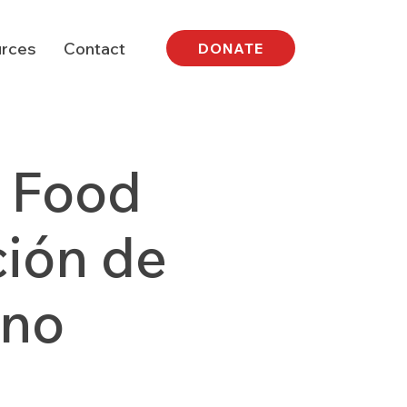
rces
Contact
DONATE
| Food
ción de
ano