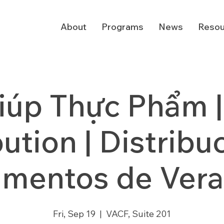
About
Programs
News
Resou
iúp Thực Phẩm 
bution | Distribu
imentos de Ver
Fri, Sep 19
  |  
VACF, Suite 201