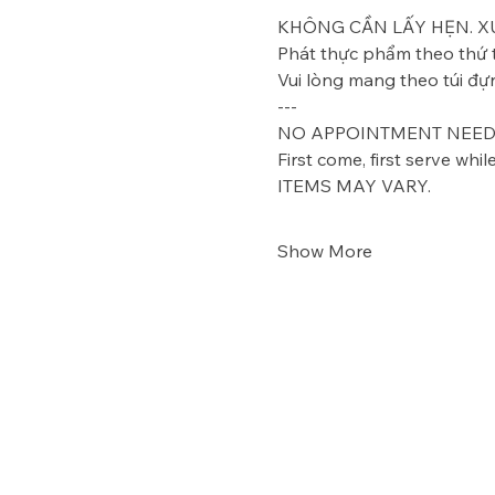
KHÔNG CẦN LẤY HẸN. X
Phát thực phẩm theo thứ t
Vui lòng mang theo túi đ
---
NO APPOINTMENT NEEDE
First come, first serve while
ITEMS MAY VARY.  
Show More