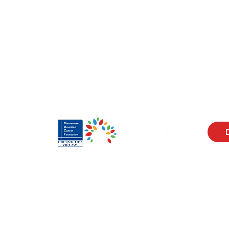
Visit Us
Men
17150 Newhope St
Abou
Ste 201-203
Prog
Fountain Valley, CA 92708
New
Monday - Friday
Reso