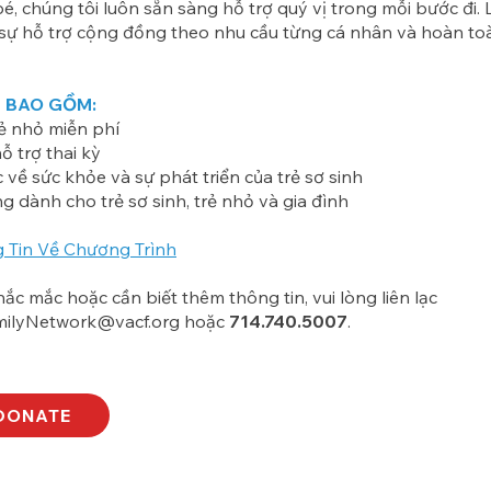
, chúng tôi luôn sẵn sàng hỗ trợ quý vị trong mỗi bước đi. L
sự hỗ trợ cộng đồng theo nhu cầu từng cá nhân và hoàn to
Ụ BAO GỒM:
rẻ nhỏ miễn phí
ỗ trợ thai kỳ
 về sức khỏe và sự phát triển của trẻ sơ sinh
g dành cho trẻ sơ sinh, trẻ nhỏ và gia đình
 Tin Về Chương Trình
ắc mắc hoặc cần biết thêm thông tin, vui lòng liên lạc
milyNetwork@vacf.org
hoặc
714.740.5007
.
DONATE
Subscribe to o
against cancer