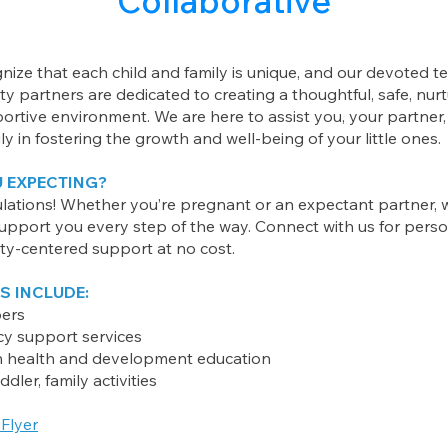
Collaborative
ize that each child and family is unique, and our devoted t
 partners are dedicated to creating a thoughtful, safe, nurt
ortive environment. We are here to assist you, your partner
ly in fostering the growth and well-being of your little ones.
U EXPECTING?
lations! Whether you’re pregnant or an expectant partner, 
upport you every step of the way. Connect with us for perso
y-centered support at no cost.
S INCLUDE:
pers
y support services
health and development education
ddler, family activities
Flyer