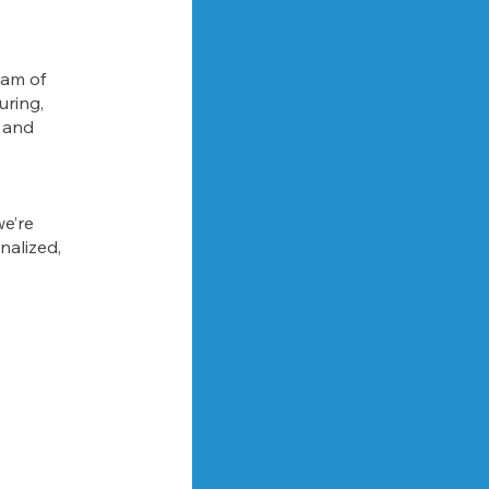
eam of
uring,
, and
we’re
nalized,