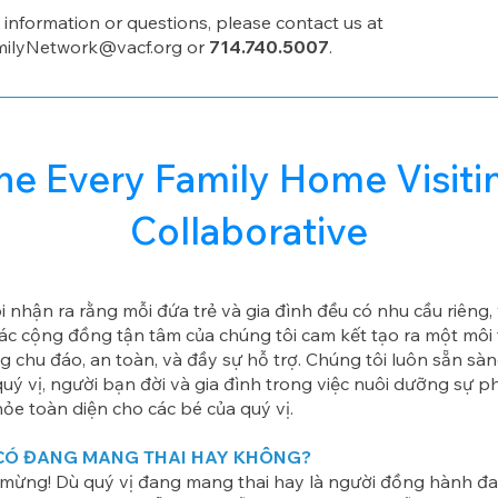
information or questions, please contact us at
milyNetwork@vacf.org
or
714.740.5007
.
he Every Family Home Visiti
Collaborative
 nhận ra rằng mỗi đứa trẻ và gia đình đều có nhu cầu riêng, 
tác cộng đồng tận tâm của chúng tôi cam kết tạo ra một môi
g chu đáo, an toàn, và đầy sự hỗ trợ. Chúng tôi luôn sẵn sà
uý vị, người bạn đời và gia đình trong việc nuôi dưỡng sự ph
hỏe toàn diện cho các bé của quý vị.
 CÓ ĐANG MANG THAI HAY KHÔNG?
 mừng! Dù quý vị đang mang thai hay là người đồng hành đ