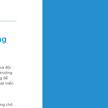
ng
và đội
 trường
ng để
át triển
ang chờ