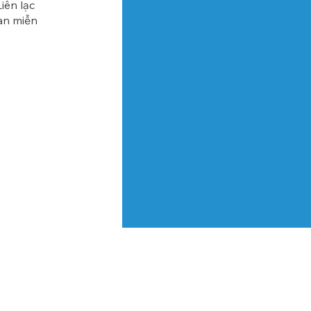
iên lạc
àn miễn
Stay Connected!
ur e-newlsetter to get updates on our fight
 and learn more about upcoming activities.