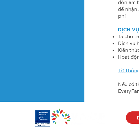
đón em bé
để nhận 
phí.
DỊCH V
Tã cho t
Dịch vụ h
Kiến thức
Hoạt độn
Tờ Thông
Nếu có th
EveryFa