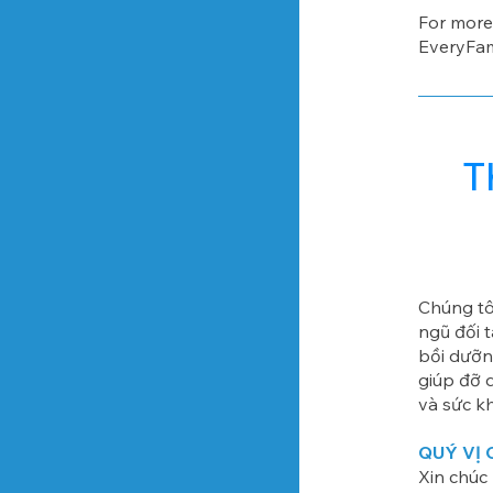
For more 
EveryFa
T
Chúng tôi
ngũ đối 
bồi dưỡn
giúp đỡ q
và sức k
QUÝ VỊ
Xin chúc