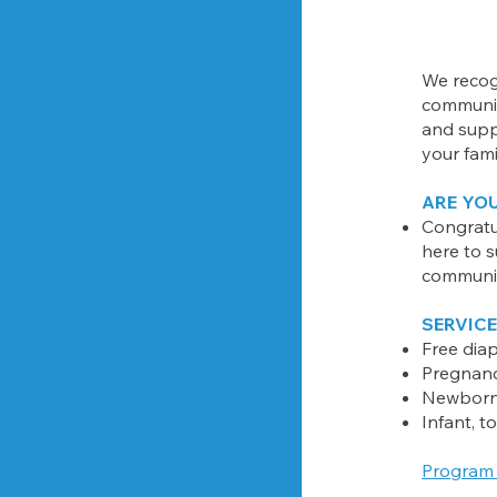
We recogn
community
and supp
your fami
ARE YO
Congratu
here to s
communit
SERVICE
Free dia
Pregnanc
Newborn 
Infant, to
Program 