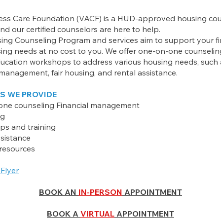
cess Care Foundation (VACF) is a HUD-approved housing co
d our certified counselors are here to help.
ing Counseling Program and services aim to support your fi
ing needs at no cost to you. We offer one-on-one counseli
ucation workshops to address various housing needs, such 
 management, fair housing, and rental assistance.
S WE PROVIDE
one counseling
Financial management
ng
s and training
ssistance
resources
Flyer
BOOK AN
IN-PERSON
APPOINTMENT
BOOK A
VIRTUAL
APPOINTMENT