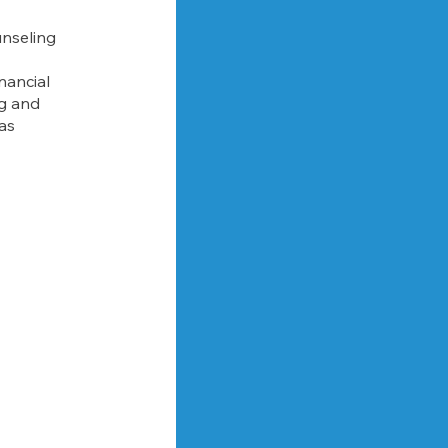
unseling
nancial
ng and
as