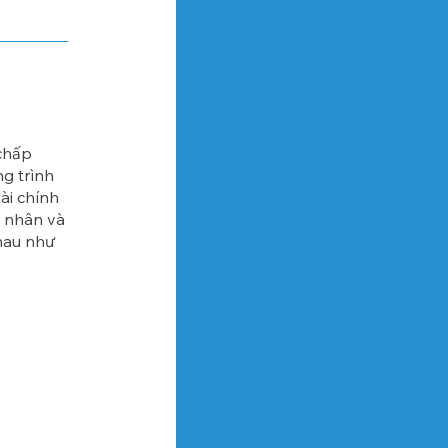
chấp
ng trình
ài chính
á nhân và
nhau như