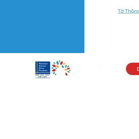
Tờ Thông
Visit Us
Men
17150 Newhope St
Abou
Ste 201-203
Prog
Fountain Valley, CA 92708
New
Monday - Friday
Reso
9 AM - 5 PM
Cont