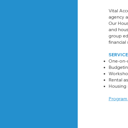
Vital Ac
agency an
Our Hous
and hous
group ed
financial
SERVICE
One-on-
Budgeti
Workshop
Rental a
Housing 
Program 