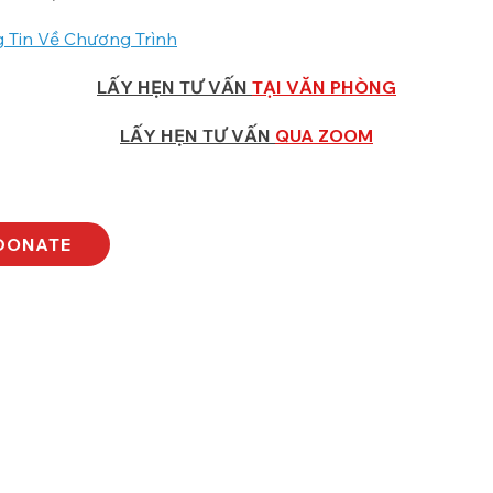
 Tin Về Chương Trình
LẤY HẸN TƯ VẤN
TẠI VĂN PHÒNG
LẤY HẸN TƯ VẤN
QUA ZOOM
DONATE
Subscribe to o
against cancer
u
t
rams
s
urces
act