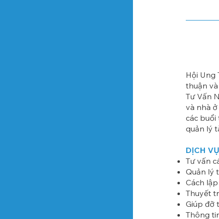
Hội Ung 
thuận và
Tư Vấn N
và nhà ở
các buổi
quản lý 
DỊCH VỤ
Tư vấn c
Quản lý t
Cách lập
Thuyết t
Giúp đỡ 
Thông ti